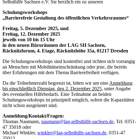
Selbsthilfe Sachsen e.V. Sie herzlich ein zu unseren
Schulungsworkshops
„Barrierefreie Gestaltung des öffentlichen Verkehrsraumes“
Freitag, 5. Dezember 2025, und
Freitag, 12. Dezember 2025
jeweils von 10 bis 15 Uhr
in den neuen Büroräumen der LAG SH Sachsen,
Räcknitzforum, 4. Etage, Räcknitzhöhe 35a, 01217 Dresden
Die Schulungsworkshops sind kostenfrei und richten sich vorrangig
an Menschen mit Mobilitätseinschränkung oder jene, die bereits
über Erfahrungen mit dem Thema Barrierefreiheit verfügen.
Da die Teilnehmerzahl begrenzt ist, bitten wir um eine
Anmeldung
bis einschließlich Dienstag, den 2. Dezember 2025,
unter Angabe
des eventuellen Hilfebedarfs. Eine Teilnahme an beiden
Schulungsworkshops ist prinzipiell möglich, sofern die Kapazitäten
nicht schon ausgelastet sind.
Anmeldung/Kontakt/Fragen:
Thomas Naumann,
naumann@lag-selbsthilfe-sachsen.de
, Tel. 0351-
47 35018 oder
Michael Winkler,
winkler@lag-selbsthilfe-sachsen.de
, 0351-47
35013