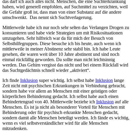
das darf ich auch alles nicht. Menschen, die eine Suchterkrankung
haben, wird generell empfohlen, auf Suchmittel zu verzichten, weil
die Gefahr groß ist, dass man von einer Substanz auf die andere
umschwenkt. Das nennt sich Suchtverlagerung.
Mittlerweile habe ich nur noch sehr selten das Verlangen Drogen zu
konsumieren und habe viele Strategien um mit Risikosituationen
umzugehen. Sehr hilfreich war da für mich der Besuch von
Selbsthilfegruppen. Diese besuche ich bis heute, auch wenn ich
mittlerweile in meiner Abstinenz sehr stabil bin. Ich habe Leute
gesehen, die waren weit über 10 Jahre abstinent und sind noch
einmal rückfällig geworden. Da sollte man nicht leichtsinnig
werden. Das Gehirn vergisst das nicht und bei einem Rückfall wird
das Suchtgedächtnis schnell wieder „aktiviert“.
Ich finde
Inklusion
super wichtig. Ich selbst habe
Inklusion
lange
Zeit nicht mit psychischen Erkrankungen in Verbindung gebracht,
sondern habe vor allem an Menschen mit einer geistigen oder
körperlichen Behinderung gedacht. Ich selbst habe auch einen
Behindertengrad von 40. Mittlerweile beziehe ich
Inklusion
auf alle
Menschen. Es ist ja nicht als besonderer Vorteil für Menschen mit
Behinderung oder für psychisch erkrankte Menschen gedacht,
sondern damit alle Menschen beteiligt werden. Ich fände es wichtig,
wenn es viel selbstverständlicher wird für alle Menschen
mitzudenken.