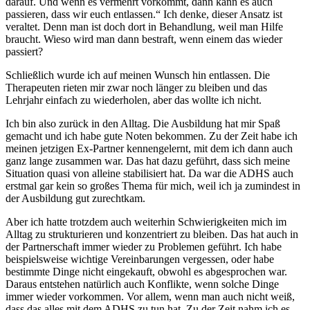
darauf. Und wenn es vermehrt vorkommt, dann kann es auch
passieren, dass wir euch entlassen.“ Ich denke, dieser Ansatz ist
veraltet. Denn man ist doch dort in Behandlung, weil man Hilfe
braucht. Wieso wird man dann bestraft, wenn einem das wieder
passiert?
Schließlich wurde ich auf meinen Wunsch hin entlassen. Die
Therapeuten rieten mir zwar noch länger zu bleiben und das
Lehrjahr einfach zu wiederholen, aber das wollte ich nicht.
Ich bin also zurück in den Alltag. Die Ausbildung hat mir Spaß
gemacht und ich habe gute Noten bekommen. Zu der Zeit habe ich
meinen jetzigen Ex-Partner kennengelernt, mit dem ich dann auch
ganz lange zusammen war. Das hat dazu geführt, dass sich meine
Situation quasi von alleine stabilisiert hat. Da war die ADHS auch
erstmal gar kein so großes Thema für mich, weil ich ja zumindest in
der Ausbildung gut zurechtkam.
Aber ich hatte trotzdem auch weiterhin Schwierigkeiten mich im
Alltag zu strukturieren und konzentriert zu bleiben. Das hat auch in
der Partnerschaft immer wieder zu Problemen geführt. Ich habe
beispielsweise wichtige Vereinbarungen vergessen, oder habe
bestimmte Dinge nicht eingekauft, obwohl es abgesprochen war.
Daraus entstehen natürlich auch Konflikte, wenn solche Dinge
immer wieder vorkommen. Vor allem, wenn man auch nicht weiß,
dass das alles mit dem ADHS zu tun hat. Zu der Zeit nahm ich es