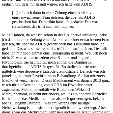
einfach hin, dass mir gesagt wurde, ich hätte kein ADHS.
[...] habe ich dann in einer Zeitung einen Artikel von
einer erwachsenen Frau gelesen, die über ihr ADHS
geschrieben hat. Daraufhin habe ich gedacht: Das was
sie schreibt, das trifft auch auf mich zu.
Mit 19 Jahren, da war ich schon in der Erzieher-Ausbildung, habe
ich dann in einer Zeitung einen Artikel von einer erwachsenen Frau
gelesen, die über ihr ADHS geschrieben hat. Daraufhin habe ich
gedacht: Das was sie schreibt, das trifft auch auf mich zu. Deshalb
habe ich mir noch einmal eine Therapeutin gesucht. Weil ich noch
nicht 21 war, war es trotzdem eine Kinder- und Jugend-
Psychologin. Sie hat mit mir noch einmal die Diagnostik
durchgeführt und ADHS festgestellt. Zusätzlich hat sie noch eine
mittelschwere depressive Episode diagnostiziert. Danach war ich
jahrelang bei einer Psychiaterin in Behandlung. Sie hat mir zuerst
Medikinet verschrieben. Dieses Medikament war damals 2013 ganz
frisch für die Behandlung von ADHS im Erwachsenalter
zugelassen. Medikinet enthält wie Ritalin den Wirkstoff
Methylphenidat, es heißt nur anders, weil es ein anderer Hersteller
ist. Ich habe das Medikament damals auch gut vertragen, bekam
aber zu Beginn Durchfall, was am Anfang eine häufige
Nebenwirkung ist, die sich aber eigentlich auch wieder legt. Aber
damals war das Medikament ganz neu und meine Ärztin kannte sich