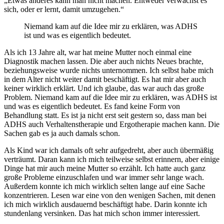
„Etwas anderes kann man nicht machen. Entweder verwächst es
sich, oder er lernt, damit umzugehen.“
Niemand kam auf die Idee mir zu erklären, was ADHS
ist und was es eigentlich bedeutet.
Als ich 13 Jahre alt, war hat meine Mutter noch einmal eine
Diagnostik machen lassen. Die aber auch nichts Neues brachte,
beziehungsweise wurde nichts unternommen. Ich selbst habe mich
in dem Alter nicht weiter damit beschäftigt. Es hat mir aber auch
keiner wirklich erklärt. Und ich glaube, das war auch das große
Problem. Niemand kam auf die Idee mir zu erklären, was ADHS ist
und was es eigentlich bedeutet. Es fand keine Form von
Behandlung statt. Es ist ja nicht erst seit gestern so, dass man bei
ADHS auch Verhaltenstherapie und Ergotherapie machen kann. Die
Sachen gab es ja auch damals schon.
Als Kind war ich damals oft sehr aufgedreht, aber auch übermäßig
verträumt. Daran kann ich mich teilweise selbst erinnern, aber einige
Dinge hat mir auch meine Mutter so erzählt. Ich hatte auch ganz
große Probleme einzuschlafen und war immer sehr lange wach.
Außerdem konnte ich mich wirklich selten lange auf eine Sache
konzentrieren. Lesen war eine von den wenigen Sachen, mit denen
ich mich wirklich ausdauernd beschäftigt habe. Darin konnte ich
stundenlang versinken. Das hat mich schon immer interessiert.