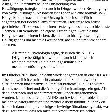
Alltag und unterstützt bei der Entwicklung von
Bewältigungsstrategien, aber auch in Dingen wie der Beantragung
von Sozialleistungen. Ansonsten ist es aber wie eine normale WG.
Einige Monate nach meinem Umzug habe ich schließlich
angefangen bei Poetry Slams aufzutreten. Dort trage ich selbst
geschriebene Texte vor. In meinen Texten geht es um verschiedenste
Themen. Oft verarbeite ich eigene Erfahrungen, Gefühle und
Ereignisse aus meinem Leben, die mich nachhaltig beschäftigen.
Häufig geht es um mentale Gesundheit, aber auch um viele andere
Themen.
Als mir die Psychologin sagte, dass sich die ADHS-
Diagnose bestätigt hat, war dann auch klar, dass ich
während meiner Zeit in der Tagesklinik auch
medikamentös eingestellt würde.
Im Oktober 2021 habe ich dann wieder angefangen in einer KiTa zu
arbeiten, weil ich es mir nicht zutraute mein Studium wieder
aufzunehmen und finanzielle Stabilität brauchte. Die KiTa wurde
damals neu eröffnet und die Arbeit gefiel mir anfangs sehr gut. Als
dann aber nach und nach immer mehr Kinder aufgenommen
wurden, kamen es durch die ADHS auch wieder zu Problemen mit
meiner Selbstorganisation und meiner Arbeitsstruktur. Zu der Zeit
habe ich dann auch privat einige schwierige Situationen gehabt, was
dazu geführt hat, dass ich mich auf Arbeit immer schlechter