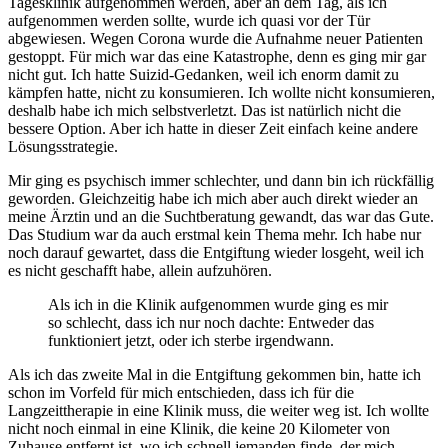
Tagesklinik aufgenommen werden, aber an dem Tag, als ich
aufgenommen werden sollte, wurde ich quasi vor der Tür
abgewiesen. Wegen Corona wurde die Aufnahme neuer Patienten
gestoppt. Für mich war das eine Katastrophe, denn es ging mir gar
nicht gut. Ich hatte Suizid-Gedanken, weil ich enorm damit zu
kämpfen hatte, nicht zu konsumieren. Ich wollte nicht konsumieren,
deshalb habe ich mich selbstverletzt. Das ist natürlich nicht die
bessere Option. Aber ich hatte in dieser Zeit einfach keine andere
Lösungsstrategie.
Mir ging es psychisch immer schlechter, und dann bin ich rückfällig
geworden. Gleichzeitig habe ich mich aber auch direkt wieder an
meine Ärztin und an die Suchtberatung gewandt, das war das Gute.
Das Studium war da auch erstmal kein Thema mehr. Ich habe nur
noch darauf gewartet, dass die Entgiftung wieder losgeht, weil ich
es nicht geschafft habe, allein aufzuhören.
Als ich in die Klinik aufgenommen wurde ging es mir
so schlecht, dass ich nur noch dachte: Entweder das
funktioniert jetzt, oder ich sterbe irgendwann.
Als ich das zweite Mal in die Entgiftung gekommen bin, hatte ich
schon im Vorfeld für mich entschieden, dass ich für die
Langzeittherapie in eine Klinik muss, die weiter weg ist. Ich wollte
nicht noch einmal in eine Klinik, die keine 20 Kilometer von
Zuhause entfernt ist, wo ich schnell jemanden finde, der mich