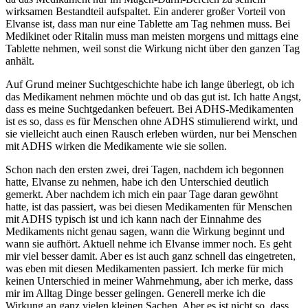
wirksamen Bestandteil aufspaltet. Ein anderer großer Vorteil von
Elvanse ist, dass man nur eine Tablette am Tag nehmen muss. Bei
Medikinet oder Ritalin muss man meisten morgens und mittags eine
Tablette nehmen, weil sonst die Wirkung nicht über den ganzen Tag
anhält.
Auf Grund meiner Suchtgeschichte habe ich lange überlegt, ob ich
das Medikament nehmen möchte und ob das gut ist. Ich hatte Angst,
dass es meine Suchtgedanken befeuert. Bei ADHS-Medikamenten
ist es so, dass es für Menschen ohne ADHS stimulierend wirkt, und
sie vielleicht auch einen Rausch erleben würden, nur bei Menschen
mit ADHS wirken die Medikamente wie sie sollen.
Schon nach den ersten zwei, drei Tagen, nachdem ich begonnen
hatte, Elvanse zu nehmen, habe ich den Unterschied deutlich
gemerkt. Aber nachdem ich mich ein paar Tage daran gewöhnt
hatte, ist das passiert, was bei diesen Medikamenten für Menschen
mit ADHS typisch ist und ich kann nach der Einnahme des
Medikaments nicht genau sagen, wann die Wirkung beginnt und
wann sie aufhört. Aktuell nehme ich Elvanse immer noch. Es geht
mir viel besser damit. Aber es ist auch ganz schnell das eingetreten,
was eben mit diesen Medikamenten passiert. Ich merke für mich
keinen Unterschied in meiner Wahrnehmung, aber ich merke, dass
mir im Alltag Dinge besser gelingen. Generell merke ich die
Wirkung an ganz vielen kleinen Sachen. Aber es ist nicht so, dass