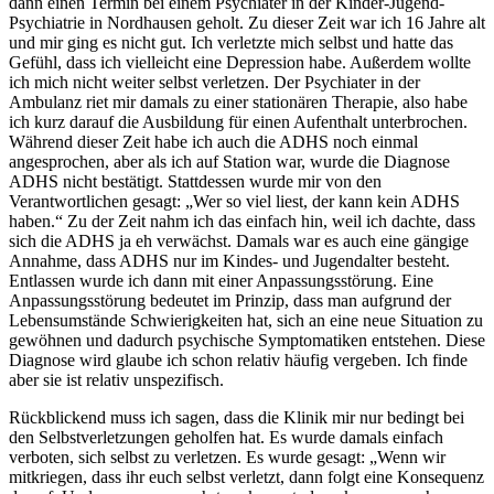
dann einen Termin bei einem Psychiater in der Kinder-Jugend-
Psychiatrie in Nordhausen geholt. Zu dieser Zeit war ich 16 Jahre alt
und mir ging es nicht gut. Ich verletzte mich selbst und hatte das
Gefühl, dass ich vielleicht eine Depression habe. Außerdem wollte
ich mich nicht weiter selbst verletzen. Der Psychiater in der
Ambulanz riet mir damals zu einer stationären Therapie, also habe
ich kurz darauf die Ausbildung für einen Aufenthalt unterbrochen.
Während dieser Zeit habe ich auch die ADHS noch einmal
angesprochen, aber als ich auf Station war, wurde die Diagnose
ADHS nicht bestätigt. Stattdessen wurde mir von den
Verantwortlichen gesagt: „Wer so viel liest, der kann kein ADHS
haben.“ Zu der Zeit nahm ich das einfach hin, weil ich dachte, dass
sich die ADHS ja eh verwächst. Damals war es auch eine gängige
Annahme, dass ADHS nur im Kindes- und Jugendalter besteht.
Entlassen wurde ich dann mit einer Anpassungsstörung. Eine
Anpassungsstörung bedeutet im Prinzip, dass man aufgrund der
Lebensumstände Schwierigkeiten hat, sich an eine neue Situation zu
gewöhnen und dadurch psychische Symptomatiken entstehen. Diese
Diagnose wird glaube ich schon relativ häufig vergeben. Ich finde
aber sie ist relativ unspezifisch.
Rückblickend muss ich sagen, dass die Klinik mir nur bedingt bei
den Selbstverletzungen geholfen hat. Es wurde damals einfach
verboten, sich selbst zu verletzen. Es wurde gesagt: „Wenn wir
mitkriegen, dass ihr euch selbst verletzt, dann folgt eine Konsequenz