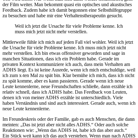
der Film weiter. Man bekommt quasi ein optisches und akustisches
Feedback. Zudem habe ich damit begonnen eine Selbsthilfegruppe
zu besuchen und habe mir eine Verhaltenstherapeutin gesucht.
Weil ich jetzt die Ursache für viele Probleme kenne. Ich
muss mich jetzt nicht mehr verstellen.
Mittlerweile fühle ich mich auf jeden Fall viel wohler. Weil ich jetzt
die Ursache für viele Probleme kenne. Ich muss mich jetzt nicht
mehr verstellen. Ich bin etwas offensiver geworden und sage in
manchen Situationen, dass ich ein Problem habe. Gerade im
privaten Kontext kommuniziere ich auch, dass mein Verhalten am
ADHS liegt. Es ist keine Ausrede, wenn ich mich entschuldige, weil
ich zum x-ten Mal zu spät bin. Klar bemühe ich mich, dass ich nicht
zu spät komme, aber es kann passieren. Gerade wenn ich neue
Leute kennenlerne, neue Freundschaften schließe, dann erzähle ich
relativ schnell, dass ich ADHS habe. Das Feedback von Leuten,
denen ich von meiner ADHS erzähle ist unterschiedlich. Viele
haben Verständnis und sind auch interessiert. Gerade auch, wenn ich
neue Leute kennenlerne.
Im Freundeskreis oder der Familie, gab es auch Menschen, die dann
meinten: „Das ist jetzt aber nicht alles ADHS.“ Oder auch solche
Reaktionen wie: „Wenn das ADHS ist, habe ich das aber auch.“
Ein Stück weit kann ich das auch verstehen. Wenn man nach ADHS