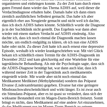
organisieren und einbringen konnte. Zu der Zeit kam durch einen
guten Freund dann wieder das Thema ADHS auf, weil dieser die
Verdachtsdiagnose erhalten habe. Damals habe ich dann einen
ziemlich ausführlichen Selbsttest gemacht. Das habe ich aber
eigentlich eher aus Neugierde gemacht und nicht weil ich dachte,
dass ich doch ADHS haben könnte. Schließlich wurde die Diagnose
ja in der Suchtklinik nicht gestellt. Das Ergebnis war dann aber
wieder mit einem starken Verdacht auf ADHS eindeutig. Also
dachte ich, dass ich noch einmal die Diagnostik machen lassen
möchte, um endlich endgültig zu klären, ob ich nun eine ADHS
habe oder nicht. Zu dieser Zeit hatte ich auch erneut eine depressive
Episode, weshalb ich wieder krankgeschrieben war. Mit viel Glück
bekam ich schließlich einen Termin für die ADHS-Diagnostik im
Dezember 2022 und kam gleichzeitig auf eine Warteliste für eine
tagesklinische Behandlung. Als mir die Psychologin sagte, dass sich
die ADHS-Diagnose bestätigt hat, war dann auch klar, dass ich
während meiner Zeit in der Tagesklinik auch medikamentös
eingestellt würde. Mir wurde aber nicht noch einmal das
Medikament Medikinet (Methylphenidat) sondern das Präparat
Elvanse (Lisdexamfetamin) gegeben. Elvanse hat eine geringere
Missbrauchswahrscheinlichkeit und wirkt länger. Es ist zwar auch
ein Stimulanz-Präparat, aber es ist quasi so verändert, dass sich der
wirksame Bestandteil erst im Magen-Darm-Bereich freisetzt. Somit
bringt es nichts, dass Medikament auf eine andere Art einzunehmen,
da das Medikament nur im Magen-Darm-Bereich zu seinem