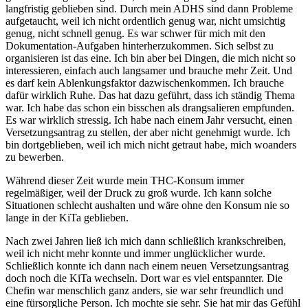
langfristig geblieben sind. Durch mein ADHS sind dann Probleme
aufgetaucht, weil ich nicht ordentlich genug war, nicht umsichtig
genug, nicht schnell genug. Es war schwer für mich mit den
Dokumentation-Aufgaben hinterherzukommen. Sich selbst zu
organisieren ist das eine. Ich bin aber bei Dingen, die mich nicht so
interessieren, einfach auch langsamer und brauche mehr Zeit. Und
es darf kein Ablenkungsfaktor dazwischenkommen. Ich brauche
dafür wirklich Ruhe. Das hat dazu geführt, dass ich ständig Thema
war. Ich habe das schon ein bisschen als drangsalieren empfunden.
Es war wirklich stressig. Ich habe nach einem Jahr versucht, einen
Versetzungsantrag zu stellen, der aber nicht genehmigt wurde. Ich
bin dortgeblieben, weil ich mich nicht getraut habe, mich woanders
zu bewerben.
Während dieser Zeit wurde mein THC-Konsum immer
regelmäßiger, weil der Druck zu groß wurde. Ich kann solche
Situationen schlecht aushalten und wäre ohne den Konsum nie so
lange in der KiTa geblieben.
Nach zwei Jahren ließ ich mich dann schließlich krankschreiben,
weil ich nicht mehr konnte und immer unglücklicher wurde.
Schließlich konnte ich dann nach einem neuen Versetzungsantrag
doch noch die KiTa wechseln. Dort war es viel entspannter. Die
Chefin war menschlich ganz anders, sie war sehr freundlich und
eine fürsorgliche Person. Ich mochte sie sehr. Sie hat mir das Gefühl