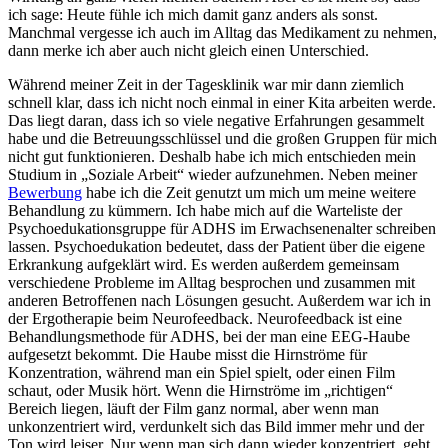
ich sage: Heute fühle ich mich damit ganz anders als sonst.
Manchmal vergesse ich auch im Alltag das Medikament zu nehmen,
dann merke ich aber auch nicht gleich einen Unterschied.
Während meiner Zeit in der Tagesklinik war mir dann ziemlich
schnell klar, dass ich nicht noch einmal in einer Kita arbeiten werde.
Das liegt daran, dass ich so viele negative Erfahrungen gesammelt
habe und die Betreuungsschlüssel und die großen Gruppen für mich
nicht gut funktionieren. Deshalb habe ich mich entschieden mein
Studium in „Soziale Arbeit“ wieder aufzunehmen. Neben meiner
Bewerbung
habe ich die Zeit genutzt um mich um meine weitere
Behandlung zu kümmern. Ich habe mich auf die Warteliste der
Psychoedukationsgruppe für ADHS im Erwachsenenalter schreiben
lassen. Psychoedukation bedeutet, dass der Patient über die eigene
Erkrankung aufgeklärt wird. Es werden außerdem gemeinsam
verschiedene Probleme im Alltag besprochen und zusammen mit
anderen Betroffenen nach Lösungen gesucht. Außerdem war ich in
der Ergotherapie beim Neurofeedback. Neurofeedback ist eine
Behandlungsmethode für ADHS, bei der man eine EEG-Haube
aufgesetzt bekommt. Die Haube misst die Hirnströme für
Konzentration, während man ein Spiel spielt, oder einen Film
schaut, oder Musik hört. Wenn die Hirnströme im „richtigen“
Bereich liegen, läuft der Film ganz normal, aber wenn man
unkonzentriert wird, verdunkelt sich das Bild immer mehr und der
Ton wird leiser. Nur wenn man sich dann wieder konzentriert, geht