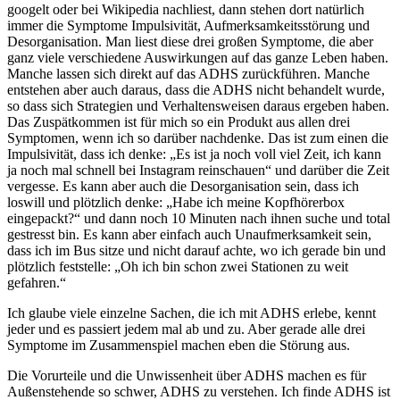
googelt oder bei Wikipedia nachliest, dann stehen dort natürlich
immer die Symptome Impulsivität, Aufmerksamkeitsstörung und
Desorganisation. Man liest diese drei großen Symptome, die aber
ganz viele verschiedene Auswirkungen auf das ganze Leben haben.
Manche lassen sich direkt auf das ADHS zurückführen. Manche
entstehen aber auch daraus, dass die ADHS nicht behandelt wurde,
so dass sich Strategien und Verhaltensweisen daraus ergeben haben.
Das Zuspätkommen ist für mich so ein Produkt aus allen drei
Symptomen, wenn ich so darüber nachdenke. Das ist zum einen die
Impulsivität, dass ich denke: „Es ist ja noch voll viel Zeit, ich kann
ja noch mal schnell bei Instagram reinschauen“ und darüber die Zeit
vergesse. Es kann aber auch die Desorganisation sein, dass ich
loswill und plötzlich denke: „Habe ich meine Kopfhörerbox
eingepackt?“ und dann noch 10 Minuten nach ihnen suche und total
gestresst bin. Es kann aber einfach auch Unaufmerksamkeit sein,
dass ich im Bus sitze und nicht darauf achte, wo ich gerade bin und
plötzlich feststelle: „Oh ich bin schon zwei Stationen zu weit
gefahren.“
Ich glaube viele einzelne Sachen, die ich mit ADHS erlebe, kennt
jeder und es passiert jedem mal ab und zu. Aber gerade alle drei
Symptome im Zusammenspiel machen eben die Störung aus.
Die Vorurteile und die Unwissenheit über ADHS machen es für
Außenstehende so schwer, ADHS zu verstehen. Ich finde ADHS ist