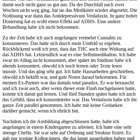
damit noch nicht ganz so gut aus. Da der Durchfall nach zwei
Wochen nicht weg ging, hat sie das Medikinet wieder abgesetzt. Die
Notlösung war dann das Antidepressivum Venlafaxin. In ganz hoher
Dosierung hat es wohl einen Effekt auf ADHS. Eine andere
Behandlung habe ich nicht bekommen.
Zu der Zeit habe ich auch angefangen vermehrt Cannabis zu
konsumieren. Das hatte sich durch mein Umfeld so ergeben.
Rückblickend weiß ich jetzt, dass das THC auch eine Wirkung auf
das ADHS hat. Letztendlich war es eine Selbstmedikation. Ich habe
zwar im Alltag nicht konsumiert, aber später im Studium habe ich
abends konsumiert, obwohl ich noch lernen oder Texte lesen
musste. Und das ging sehr gut. Ich habe Hausarbeiten geschrieben,
obwohl ich bekifft war, und gute Noten darauf bekommen. Für
meinen Ex-Partner war das damals total paradox. Er war berauscht
und ich zwar auch, aber wenn dieser erste Flash nachgelassen hatte,
konnte ich damit gut lernen. Und fünf Stunden später hatte ich auch
das Gefühl, dass ich konzentrierter war. Das Venlafaxin habe ich die
ganze Zeit parallel genommen. Ich habe mir keine Gedanken
darüber gemacht, wenn ich ehrlich bin.
Nachdem ich die Ausbildung abgeschlossen hatte, habe ich
angefangen in einem Kindergarten zu arbeiten. Ich hatte eine sehr
strenge Chefin. Sie war sehr auf Ordnung und Struktur fixiert. Es
gab nur wenige Kolleg:innen, die das lange ausgehalten haben und