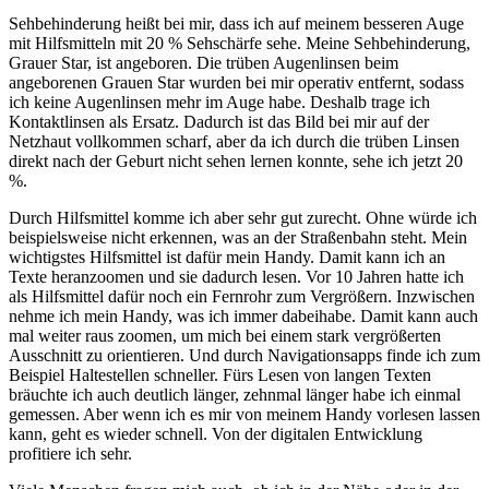
Sehbehinderung heißt bei mir, dass ich auf meinem besseren Auge
mit Hilfsmitteln mit 20 % Sehschärfe sehe. Meine Sehbehinderung,
Grauer Star, ist angeboren. Die trüben Augenlinsen beim
angeborenen Grauen Star wurden bei mir operativ entfernt, sodass
ich keine Augenlinsen mehr im Auge habe. Deshalb trage ich
Kontaktlinsen als Ersatz. Dadurch ist das Bild bei mir auf der
Netzhaut vollkommen scharf, aber da ich durch die trüben Linsen
direkt nach der Geburt nicht sehen lernen konnte, sehe ich jetzt 20
%.
Durch Hilfsmittel komme ich aber sehr gut zurecht. Ohne würde ich
beispielsweise nicht erkennen, was an der Straßenbahn steht. Mein
wichtigstes Hilfsmittel ist dafür mein Handy. Damit kann ich an
Texte heranzoomen und sie dadurch lesen. Vor 10 Jahren hatte ich
als Hilfsmittel dafür noch ein Fernrohr zum Vergrößern. Inzwischen
nehme ich mein Handy, was ich immer dabeihabe. Damit kann auch
mal weiter raus zoomen, um mich bei einem stark vergrößerten
Ausschnitt zu orientieren. Und durch Navigationsapps finde ich zum
Beispiel Haltestellen schneller. Fürs Lesen von langen Texten
bräuchte ich auch deutlich länger, zehnmal länger habe ich einmal
gemessen. Aber wenn ich es mir von meinem Handy vorlesen lassen
kann, geht es wieder schnell. Von der digitalen Entwicklung
profitiere ich sehr.