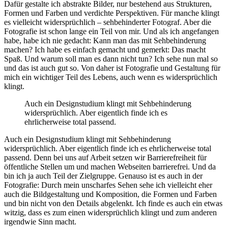
Dafür gestalte ich abstrakte Bilder, nur bestehend aus Strukturen,
Formen und Farben und verdichte Perspektiven. Für manche klingt
es vielleicht widersprüchlich – sehbehinderter Fotograf. Aber die
Fotografie ist schon lange ein Teil von mir. Und als ich angefangen
habe, habe ich nie gedacht: Kann man das mit Sehbehinderung
machen? Ich habe es einfach gemacht und gemerkt: Das macht
Spaß. Und warum soll man es dann nicht tun? Ich sehe nun mal so
und das ist auch gut so. Von daher ist Fotografie und Gestaltung für
mich ein wichtiger Teil des Lebens, auch wenn es widersprüchlich
klingt.
Auch ein Designstudium klingt mit Sehbehinderung
widersprüchlich. Aber eigentlich finde ich es
ehrlicherweise total passend.
Auch ein Designstudium klingt mit Sehbehinderung
widersprüchlich. Aber eigentlich finde ich es ehrlicherweise total
passend. Denn bei uns auf Arbeit setzen wir Barrierefreiheit für
öffentliche Stellen um und machen Webseiten barrierefrei. Und da
bin ich ja auch Teil der Zielgruppe. Genauso ist es auch in der
Fotografie: Durch mein unscharfes Sehen sehe ich vielleicht eher
auch die Bildgestaltung und Komposition, die Formen und Farben
und bin nicht von den Details abgelenkt. Ich finde es auch ein etwas
witzig, dass es zum einen widersprüchlich klingt und zum anderen
irgendwie Sinn macht.