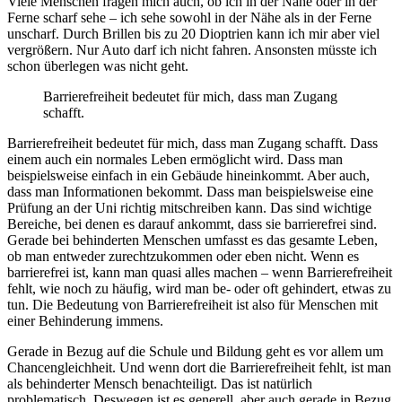
Viele Menschen fragen mich auch, ob ich in der Nähe oder in der
Ferne scharf sehe – ich sehe sowohl in der Nähe als in der Ferne
unscharf. Durch Brillen bis zu 20 Dioptrien kann ich mir aber viel
vergrößern. Nur Auto darf ich nicht fahren. Ansonsten müsste ich
schon überlegen was nicht geht.
Barrierefreiheit bedeutet für mich, dass man Zugang
schafft.
Barrierefreiheit bedeutet für mich, dass man Zugang schafft. Dass
einem auch ein normales Leben ermöglicht wird. Dass man
beispielsweise einfach in ein Gebäude hineinkommt. Aber auch,
dass man Informationen bekommt. Dass man beispielsweise eine
Prüfung an der Uni richtig mitschreiben kann. Das sind wichtige
Bereiche, bei denen es darauf ankommt, dass sie barrierefrei sind.
Gerade bei behinderten Menschen umfasst es das gesamte Leben,
ob man entweder zurechtzukommen oder eben nicht. Wenn es
barrierefrei ist, kann man quasi alles machen – wenn Barrierefreiheit
fehlt, wie noch zu häufig, wird man be- oder oft gehindert, etwas zu
tun. Die Bedeutung von Barrierefreiheit ist also für Menschen mit
einer Behinderung immens.
Gerade in Bezug auf die Schule und Bildung geht es vor allem um
Chancengleichheit. Und wenn dort die Barrierefreiheit fehlt, ist man
als behinderter Mensch benachteiligt. Das ist natürlich
problematisch. Deswegen ist es generell, aber auch gerade in Bezug