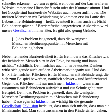
schneller erkennen, worum es geht, weil oben auf der barrierefreien
Website immer eine Überschrift steht oder der Kontrast stimmt. Und
bei Google sind barrierefreie Websites auch besser auffindbar. Die
meisten Menschen mit Behinderung bekommen erst im Laufe des
Lebens ihre Behinderung – heißt, eventuell ist man auch als Nicht-
Behinderter später auf Barrierefreiheit angewiesen. Außerdem wird
unsere
Gesellschaft
immer älter. Es gibt also genug Gründe.
[...] das Problem ist generell, dass die wenigsten
Menschen Berührungspunkte mit Menschen mit
Behinderung haben.
Neben fehlender Barrierefreiheit ist für Behinderte das Klischee „Ja,
der behinderte Mensch sitzt in der Ecke, ist traurig und kann
nichts...“ schädlich. Denn solches auch unterbewusstes Denken
wirkt sich gerade auch auf den Arbeitsmarkt negativ aus. Und das
Entkräften solcher Klischees ist für Menschen mit Behinderung, die
sich zum Beispiel bewerben, natürlich schwer – und kräftezehrend.
Gegen das Klischee hilft nur noch mehr
Inklusion
, wenn man
zusammen mit Behinderten aufwächst und zur Schule geht, zum
Beispiel. Denn das Problem ist generell, dass die wenigsten
Menschen Berührungspunkte mit Menschen mit Behinderung
haben. Deswegen ist
Inklusion
so wichtig für die gesamte
Gesellschaft
.
Inklusion
bedeutet, dass man sich mischt, dass man ein
Miteinander hat: Man sollte zusammen in den Kindergarten gehen,