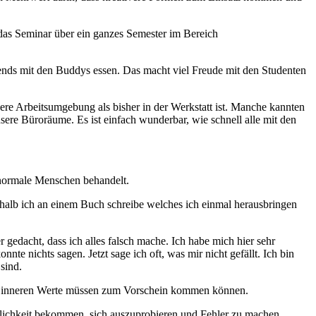
das Seminar über ein ganzes Semester im Bereich
ends mit den Buddys essen. Das macht viel Freude mit den Studenten
dere Arbeitsumgebung als bisher in der Werkstatt ist. Manche kannten
nsere Büroräume. Es ist einfach wunderbar, wie schnell alle mit den
e normale Menschen behandelt.
shalb ich an einem Buch schreibe welches ich einmal herausbringen
er gedacht, dass ich alles falsch mache. Ich habe mich hier sehr
e nichts sagen. Jetzt sage ich oft, was mir nicht gefällt. Ich bin
sind.
Die inneren Werte müssen zum Vorschein kommen können.
Möglichkeit bekommen, sich auszuprobieren und Fehler zu machen.