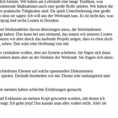
lich könnte. Wir haben am Lehrstuhl eine lange Tradition, was
nschränkende Maßnahmen auch eine große Rolle spielen. Wir haben die
ehr praktische Tätigkeiten sind. Da spielt Unterforderung eine große
ass sie sagen: Ich will aus der Werkstatt raus. Es ist nicht das, was
eipzig und sechs Leuten in Dresden.
nd Werkstattleiter davon überzeugen muss, die Informationen
t haben: Das kann bei uns niemand, das trauen wir unseren Leuten
können wir aber durch das laufende Projekt zeigen, dass es eben doch
en, sehen. Das wäre eine Hoffnung von mir.
as verändern wollen, dort am System scheitern. Sie fügen sich dann
tern dann aber an der Struktur der Werkstatt. Sie fragen sich dann:
erschiedenen Ebenen auf solche spannenden Diskussionen
e spielen. Deshalb bearbeiten wir das Thema sehr umfangreich und
Die meisten haben schlechte Erfahrungen gemacht.
nd Exklusion an meinen Kopf geworfen worden, mit denen ich
agt: Ich gehe jetzt! Das kannte man alles vorher nicht. Aber sie