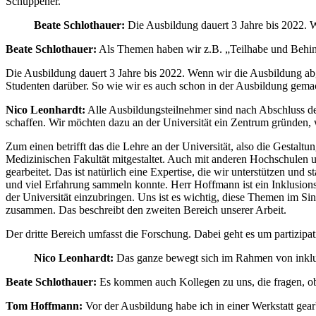
Schuppener.
Beate Schlothauer:
Die Ausbildung dauert 3 Jahre bis 2022. 
Beate Schlothauer:
Als Themen haben wir z.B. „Teilhabe und Behin
Die Ausbildung dauert 3 Jahre bis 2022. Wenn wir die Ausbildung abg
Studenten darüber. So wie wir es auch schon in der Ausbildung gem
Nico Leonhardt:
Alle Ausbildungsteilnehmer sind nach Abschluss der
schaffen. Wir möchten dazu an der Universität ein Zentrum gründen, w
Zum einen betrifft das die Lehre an der Universität, also die Gestal
Medizinischen Fakultät mitgestaltet. Auch mit anderen Hochschulen u
gearbeitet. Das ist natürlich eine Expertise, die wir unterstützen und 
und viel Erfahrung sammeln konnte. Herr Hoffmann ist ein Inklusions
der Universität einzubringen. Uns ist es wichtig, diese Themen im S
zusammen. Das beschreibt den zweiten Bereich unserer Arbeit.
Der dritte Bereich umfasst die Forschung. Dabei geht es um partizipat
Nico Leonhardt:
Das ganze bewegt sich im Rahmen von inklus
Beate Schlothauer:
Es kommen auch Kollegen zu uns, die fragen, ob
Tom Hoffmann:
Vor der Ausbildung habe ich in einer Werkstatt gearb