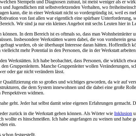
dwelchen Stempeln und Diagnosen zutraut, ist meist weniger als er wirk
ern und Jugendlichen mit selbstverletzenden Verhalten, wo freiheitsei
agen kann, die in einer Werkstatt nicht so vordergründig ist, weil es m
vation von fast allen war eigentlich eine spürbare Unterforderung, so d
ereich. Wir sind ja nur ein kleines Angebot mit sechs Leuten hier in L
n können. In dem Bereich ist es oftmals so, dass man Wohnheimleiter u
ssen. Insbesondere Werkstätten waren dabei, die von vornherein gesag
 gefragt wurden, ob sie überhaupt Interesse daran hätten. Hoffentlich 
 vielleicht mehr Potential in den Personen, die in der Werkstatt arbeit
 den Werkstätten. Ich habe beobachtet, dass Personen, die wirklich etw
n den Gruppenleitern. Manche Gruppenleiter wollen Veränderungen, schei
er oder gar nicht verändern lässt.
r Qualifizierung ein so großes und wichtiges geworden, da wir auf v
tstrukturen, die dem System innewohnen und die dabei eine große Roll
n Perspektiven widmen.
nahe geht. Jeder hat selbst damit seine eigenen Erfahrungen gemacht. 
wieder zurück in die Werkstatt gehen können. Als Wörter wie
Inklusion
u
Ich wollte es hinschmeißen. Ich habe angefangen zu weinen und habe ges
eden ein.
schon festgestellt.