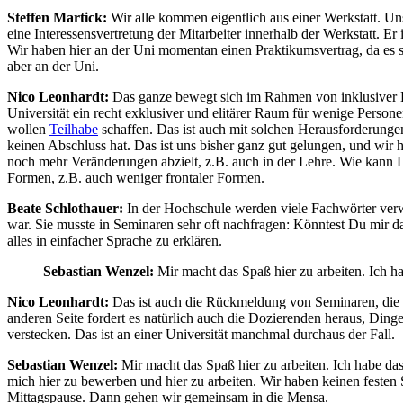
Steffen Martick:
Wir alle kommen eigentlich aus einer Werkstatt. Unser
eine Interessensvertretung der Mitarbeiter innerhalb der Werkstatt. E
Wir haben hier an der Uni momentan einen Praktikumsvertrag, da es so
aber an der Uni.
Nico Leonhardt:
Das ganze bewegt sich im Rahmen von inklusiver Ho
Universität ein recht exklusiver und elitärer Raum für wenige Pers
wollen
Teilhabe
schaffen. Das ist auch mit solchen Herausforderunge
keinen Abschluss hat. Das ist uns bisher ganz gut gelungen, und wir 
noch mehr Veränderungen abzielt, z.B. auch in der Lehre. Wie kann Lehr
Formen, z.B. auch weniger frontaler Formen.
Beate Schlothauer:
In der Hochschule werden viele Fachwörter verwen
war. Sie musste in Seminaren sehr oft nachfragen: Könntest Du mir da
alles in einfacher Sprache zu erklären.
Sebastian Wenzel:
Mir macht das Spaß hier zu arbeiten. Ich h
Nico Leonhardt:
Das ist auch die Rückmeldung von Seminaren, die w
anderen Seite fordert es natürlich auch die Dozierenden heraus, Dinge
verstecken. Das ist an einer Universität manchmal durchaus der Fall.
Sebastian Wenzel:
Mir macht das Spaß hier zu arbeiten. Ich habe d
mich hier zu bewerben und hier zu arbeiten. Wir haben keinen fest
Mittagspause. Dann gehen wir gemeinsam in die Mensa.