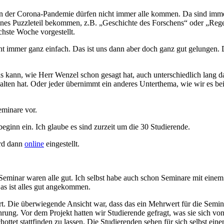
n der Corona-Pandemie dürfen nicht immer alle kommen. Da sind imme
elnes Puzzleteil bekommen, z.B. „Geschichte des Forschens“ oder „Reg
hste Woche vorgestellt.
t immer ganz einfach. Das ist uns dann aber doch ganz gut gelungen. 
 kann, wie Herr Wenzel schon gesagt hat, auch unterschiedlich lang daue
alten hat. Oder jeder übernimmt ein anderes Unterthema, wie wir es b
eminare vor.
eginn ein. Ich glaube es sind zurzeit um die 30 Studierende.
ird dann
online
eingestellt.
Seminar waren alle gut. Ich selbst habe auch schon Seminare mit eine
as ist alles gut angekommen.
rt. Die überwiegende Ansicht war, dass das ein Mehrwert für die Semi
rung. Vor dem Projekt hatten wir Studierende gefragt, was sie sich vo
hottet stattfinden zu lassen. Die Studierenden sehen für sich selbst 