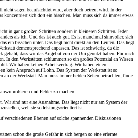
l nicht sagen beaufsichtigt wird, aber doch betreut wird. In der
s konzentriert sich dort ein bisschen. Man muss sich da immer etwas
icht in ganz großen Schritten sondern in kleineren Schritten. Jeder
ders als ich. Und das ist auch gut. Es ist manchmal sinnvoller, sich
as ein bisschen unter. Das liegt nicht direkt an den Leuten. Das liegt
erkstatt dementsprechend anpassen. Das ist schwierig, da die
ück gehabt, dass wir das Angebot von der Uni genutzt haben. Für mich
nen. In den Werkstätten schlummert so ein großes Potenzial an Wissen
ezahlt. Wir haben keinen Arbeitsvertrag. Wir haben einen
aben kein Anspruch auf Lohn. Das System der Werkstatt ist so
ten an der Werkstatt. Man muss immer beiden Seiten betrachten, finde
ch auszuprobieren und Fehler zu machen.
t. Wir sind nur eine Ausnahme. Das liegt nicht nur am System der
stellen, weil sie so leistungsorientiert ist.
 auf verschiedenen Ebenen auf solche spannenden Diskussionen
ätten schon die große Gefahr in sich bergen so eine erlernte