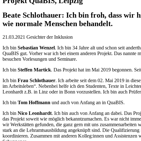
Projekt QuaBIS, Leipzig
Beate Schlothauer: Ich bin froh, dass wir 
wie normale Menschen behandelt.
21.03.2021
Gesichter der Inklusion
Ich bin
Sebastian Wenzel
. Ich bin 34 Jahre alt und schon seit ander
QuaBIS gut. Vorher war ich bei einem anderen Projekt. Das nannte 
besuchen Vorlesungen und Seminare.
Ich bin
Steffen Martick
. Das Projekt hat im Mai 2019 begonnen. Seitd
Ich bin
Frau Schlothauer
. Ich arbeite seit dem 02. Mai 2019 in die
im Arbeitsleben“. Nebenbei helfe ich den Studenten, Texte in Leicht
Leonhardt z.B. in Linz oder in Bonn vorzustellen. Ich bin auch Prüfer
Ich bin
Tom Hoffmann
und auch von Anfang an in QuaBIS.
Ich bin
Nico Leonhardt
. Ich bin auch von Anfang an dabei. Das Proj
das Projekt soweit wie möglich bekanntzumachen. Es war nicht imme
wir Werkstätten gefunden, die ganz gern mit uns zusammenarbeiten wol
stark an die Lehramtsausbildung angeknüpft sind. Die Qualifizierung
koordinieren. Zusammen mit anderen Kolleg:innen und Assistenzen wer