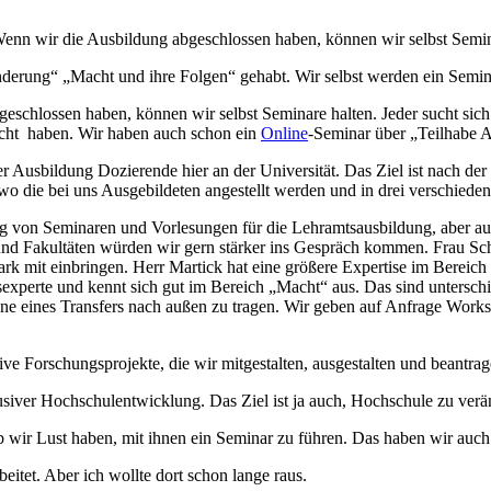
Wenn wir die Ausbildung abgeschlossen haben, können wir selbst Semin
derung“ „Macht und ihre Folgen“ gehabt. Wir selbst werden ein Semi
eschlossen haben, können wir selbst Seminare halten. Jeder sucht sich
acht haben. Wir haben auch schon ein
Online
-Seminar über „Teilhabe A
 Ausbildung Dozierende hier an der Universität. Das Ziel ist nach der
o die bei uns Ausgebildeten angestellt werden und in drei verschieden
tung von Seminaren und Vorlesungen für die Lehramtsausbildung, aber au
nd Fakultäten würden wir gern stärker ins Gespräch kommen. Frau Schl
stark mit einbringen. Herr Martick hat eine größere Expertise im Bereich
experte und kennt sich gut im Bereich „Macht“ aus. Das sind unterschi
inne eines Transfers nach außen zu tragen. Wir geben auf Anfrage Work
ive Forschungsprojekte, die wir mitgestalten, ausgestalten und beantrag
iver Hochschulentwicklung. Das Ziel ist ja auch, Hochschule zu verä
 wir Lust haben, mit ihnen ein Seminar zu führen. Das haben wir auch
eitet. Aber ich wollte dort schon lange raus.