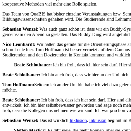
kooperative Methoden viel mehr eine Rolle spielen.
Das Team von QuaBIS hat bisher einzelne Veranstaltungen bzw. Semin
Bildungswissenschaften gehalten wird. Die Studierende sind Lehramts
Sebastian Wenzel:
Was auch ganz schön ist, dass wir ein Buddy-Syst
gemeinsam den Abend zu gestalten. Das Buddy-Ding wird angeführ
Nico Leonhardt:
Wir hatten das gerade für die Orientierungsphase a
schon Leute hier. Tom Hoffmann ist besser vernetzt auf dem Campus als
Studierenden und den Dozierenden in Kontakt kommen und wirklich auc
Beate Schlothauer:
Ich bin froh, dass ich hier sein darf. Hier s
Beate Schlothauer:
Ich bin auch froh, dass wir hier an der Uni nich
Tom Hoffmann:
Seitdem ich an der Uni bin habe ich viel dazu gele
möchte.
Beate Schlothauer:
Ich bin froh, dass ich hier sein darf. Hier sind a
entwickelt. Ich bin hier selbstbewusster geworden und sage noch mehr 
froh, dass die Kollegen uns nehmen wie wir sind. Ich war ja schon vor
Sebastian Wenzel:
Das ist wirklich
Inklusion
.
Inklusion
beginnt im K
Steffen Martick:
Es gibt viele, die mehr können, aber sie kön