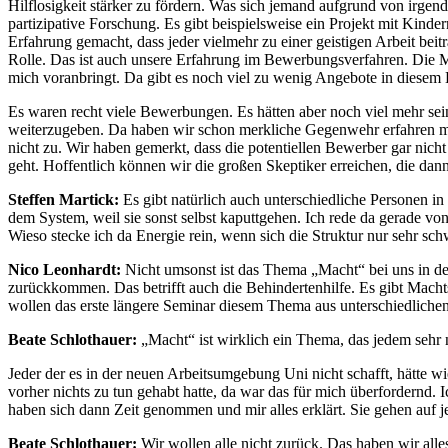
Hilflosigkeit stärker zu fördern. Was sich jemand aufgrund von irgen
partizipative Forschung. Es gibt beispielsweise ein Projekt mit Kind
Erfahrung gemacht, dass jeder vielmehr zu einer geistigen Arbeit beitr
Rolle. Das ist auch unsere Erfahrung im Bewerbungsverfahren. Die Moti
mich voranbringt. Da gibt es noch viel zu wenig Angebote in diesem B
Es waren recht viele Bewerbungen. Es hätten aber noch viel mehr sei
weiterzugeben. Da haben wir schon merkliche Gegenwehr erfahren mü
nicht zu. Wir haben gemerkt, dass die potentiellen Bewerber gar nicht
geht. Hoffentlich können wir die großen Skeptiker erreichen, die dann
Steffen Martick:
Es gibt natürlich auch unterschiedliche Personen in
dem System, weil sie sonst selbst kaputtgehen. Ich rede da gerade vo
Wieso stecke ich da Energie rein, wenn sich die Struktur nur sehr schw
Nico Leonhardt:
Nicht umsonst ist das Thema „Macht“ bei uns in de
zurückkommen. Das betrifft auch die Behindertenhilfe. Es gibt Mach
wollen das erste längere Seminar diesem Thema aus unterschiedliche
Beate Schlothauer:
„Macht“ ist wirklich ein Thema, das jedem sehr 
Jeder der es in der neuen Arbeitsumgebung Uni nicht schafft, hätte 
vorher nichts zu tun gehabt hatte, da war das für mich überfordernd. 
haben sich dann Zeit genommen und mir alles erklärt. Sie gehen auf j
Beate Schlothauer:
Wir wollen alle nicht zurück. Das haben wir alles 