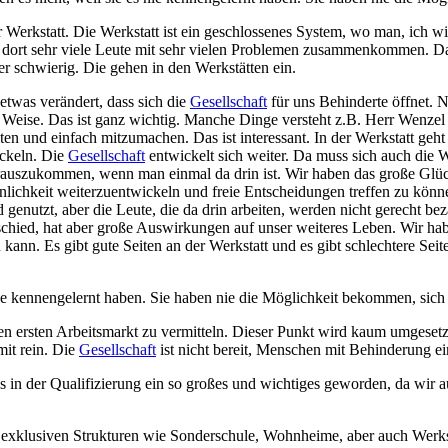
r Werkstatt. Die Werkstatt ist ein geschlossenes System, wo man, ich wil
 da dort sehr viele Leute mit sehr vielen Problemen zusammenkommen. Da
uer schwierig. Die gehen in den Werkstätten ein.
etwas verändert, dass sich die
Gesellschaft
für uns Behinderte öffnet. N
Weise. Das ist ganz wichtig. Manche Dinge versteht z.B. Herr Wenzel an
n und einfach mitzumachen. Das ist interessant. In der Werkstatt geht d
ickeln. Die
Gesellschaft
entwickelt sich weiter. Da muss sich auch die W
ren rauszukommen, wenn man einmal da drin ist. Wir haben das große Gl
önlichkeit weiterzuentwickeln und freie Entscheidungen treffen zu kön
d genutzt, aber die Leute, die da drin arbeiten, werden nicht gerecht b
erschied, hat aber große Auswirkungen auf unser weiteres Leben. Wir h
 kann. Es gibt gute Seiten an der Werkstatt und es gibt schlechtere Sei
s nie kennengelernt haben. Sie haben nie die Möglichkeit bekommen, si
den ersten Arbeitsmarkt zu vermitteln. Dieser Punkt wird kaum umgesetz
mit rein. Die
Gesellschaft
ist nicht bereit, Menschen mit Behinderung einzu
 in der Qualifizierung ein so großes und wichtiges geworden, da wir
ie exklusiven Strukturen wie Sonderschule, Wohnheime, aber auch Werkst