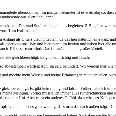
aranteile übernommen. Im jetzigen Semester ist es erstmalig so, dass 
studierende aus allen Schularten.
em haben. Das sind Studierende, die uns begleiten. Z.B. gehen wir ab
t vom Tom Hoffmann.
m Anfang als Unterstützung geplant, da das hier natürlich eine ganz an
 jeder von uns. Wir sind hier mitten im Institut und haben hier alle u
h Teil des Teams sind. Das ist tatsächlich ein großer Vorteil.
ind alle gleichberechtigt. Es gibt kein richtig und falsch.
t so abgestempelt werden: Ach, ihr seid behindert. Wir werden hier wi
rnt und möchte mein Wissen und meine Erfahrungen mit euch teilen. we
lle gleichberechtigt. Es gibt kein richtig und falsch. Früher habe ich imm
meine Meinung. Vorher musste ich immer alles runterschlucken und konnt
her an der Uni. Aber es ist ein anderes Gefühl, dass wir jetzt Kollegen 
opf. Und dann ist es ganz wichtig, dass man das nach außen trägt. 
nen es nicht, weil sie es nie kennengelernt haben. Sie haben nie die 