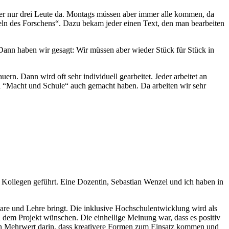
r nur drei Leute da. Montags müssen aber immer alle kommen, da
eln des Forschens“. Dazu bekam jeder einen Text, den man bearbeiten
Dann haben wir gesagt: Wir müssen aber wieder Stück für Stück in
rn. Dann wird oft sehr individuell gearbeitet. Jeder arbeitet an
ei “Macht und Schule“ auch gemacht haben. Da arbeiten wir sehr
m Kollegen geführt. Eine Dozentin, Sebastian Wenzel und ich haben in
nare und Lehre bringt. Die inklusive Hochschulentwicklung wird als
n dem Projekt wünschen. Die einhellige Meinung war, dass es positiv
einen Mehrwert darin, dass kreativere Formen zum Einsatz kommen und