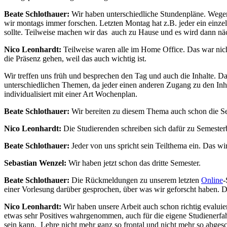
Beate Schlothauer:
Wir haben unterschiedliche Stundenpläne. Wege
wir montags immer forschen. Letzten Montag hat z.B. jeder ein einz
sollte. Teilweise machen wir das auch zu Hause und es wird dann näc
Nico Leonhardt:
Teilweise waren alle im Home Office. Das war nich
die Präsenz gehen, weil das auch wichtig ist.
Wir treffen uns früh und besprechen den Tag und auch die Inhalte. Das
unterschiedlichen Themen, da jeder einen anderen Zugang zu den Inh
individualisiert mit einer Art Wochenplan.
Beate Schlothauer:
Wir bereiten zu diesem Thema auch schon die S
Nico Leonhardt:
Die Studierenden schreiben sich dafür zu Semesterb
Beate Schlothauer:
Jeder von uns spricht sein Teilthema ein. Das w
Sebastian Wenzel:
Wir haben jetzt schon das dritte Semester.
Beate Schlothauer:
Die Rückmeldungen zu unserem letzten
Online
-
einer Vorlesung darüber gesprochen, über was wir geforscht haben. D
Nico Leonhardt:
Wir haben unsere Arbeit auch schon richtig evaluie
etwas sehr Positives wahrgenommen, auch für die eigene Studienerfah
sein kann, Lehre nicht mehr ganz so frontal und nicht mehr so abgesc