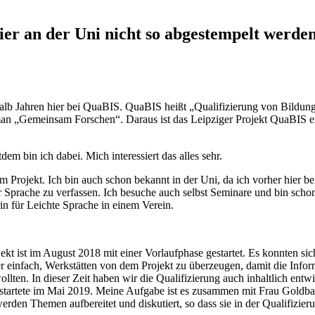
hier an der Uni nicht so abgestempelt werde
thalb Jahren hier bei QuaBIS. QuaBIS heißt „Qualifizierung von Bildung
man „Gemeinsam Forschen“. Daraus ist das Leipziger Projekt QuaBIS e
em bin ich dabei. Mich interessiert das alles sehr.
sem Projekt. Ich bin auch schon bekannt in der Uni, da ich vorher hier 
er Sprache zu verfassen. Ich besuche auch selbst Seminare und bin sch
in für Leichte Sprache in einem Verein.
ekt ist im August 2018 mit einer Vorlaufphase gestartet. Es konnten s
r einfach, Werkstätten von dem Projekt zu überzeugen, damit die Inf
lten. In dieser Zeit haben wir die Qualifizierung auch inhaltlich ent
 startete im Mai 2019. Meine Aufgabe ist es zusammen mit Frau Goldba
den Themen aufbereitet und diskutiert, so dass sie in der Qualifizieru