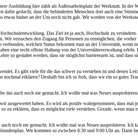
e Ausbildung hier zählt als Außenarbeitsplatz der Werkstatt. In der Werk
r ist dafür gedacht, dass die behinderten Menschen dort auch eine Stim
 etwas bisher an der Uni noch nicht gab. Wir werden von der Werkstatt
chschulentwicklung. Das Ziel ist ja auch, Hochschule zu verändern. 
onen. Wir versuchen den Zugang für Personen zu ermöglichen, die vorh
n verbunden, welchen Status bekommt man an der Universität, wenn man
haben eine recht offene Haltung von der Universitätsverwaltung erlebt
e so gestaltet werden, dass sie möglichst barrierearm ist, und dass sie
det. Es gibt viele für die das schwer zu verstehen ist und denen Leicht
s nochmal erklären? Deshalb bin ich so froh, dass wir ein so gutes Tea
abe das auch noch nie gemacht. Ich wollte mal was Neues ausprobieren
ir ausgewertet haben. Es wird als positiv wahrgenommen, dass mal jema
 so zu erklären, dass es möglichst viele verstehen. Gerade, wenn man e
as auch noch nie gemacht. Ich wollte mal was Neues ausprobieren. Ich
en Stundenplan. Wir kommen so zwischen 8:30 und 9:00 Uhr an. Dann 