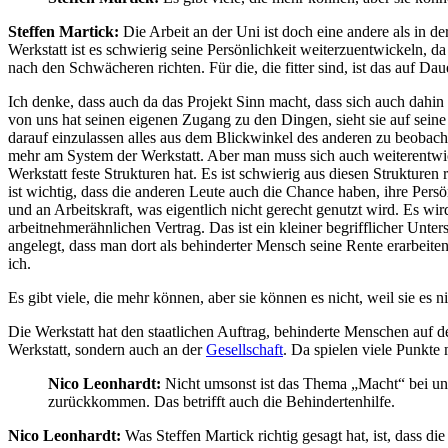
Steffen Martick:
Die Arbeit an der Uni ist doch eine andere als in de
Werkstatt ist es schwierig seine Persönlichkeit weiterzuentwickeln,
nach den Schwächeren richten. Für die, die fitter sind, ist das auf Da
Ich denke, dass auch da das Projekt Sinn macht, dass sich auch dahin 
von uns hat seinen eigenen Zugang zu den Dingen, sieht sie auf seine 
darauf einzulassen alles aus dem Blickwinkel des anderen zu beobachte
mehr am System der Werkstatt. Aber man muss sich auch weiterentw
Werkstatt feste Strukturen hat. Es ist schwierig aus diesen Struktu
ist wichtig, dass die anderen Leute auch die Chance haben, ihre Pers
und an Arbeitskraft, was eigentlich nicht gerecht genutzt wird. Es wir
arbeitnehmerähnlichen Vertrag. Das ist ein kleiner begrifflicher Unt
angelegt, dass man dort als behinderter Mensch seine Rente erarbeiten
ich.
Es gibt viele, die mehr können, aber sie können es nicht, weil sie e
Die Werkstatt hat den staatlichen Auftrag, behinderte Menschen auf 
Werkstatt, sondern auch an der
Gesellschaft
. Da spielen viele Punkte 
Nico Leonhardt:
Nicht umsonst ist das Thema „Macht“ bei uns
zurückkommen. Das betrifft auch die Behindertenhilfe.
Nico Leonhardt:
Was Steffen Martick richtig gesagt hat, ist, dass d