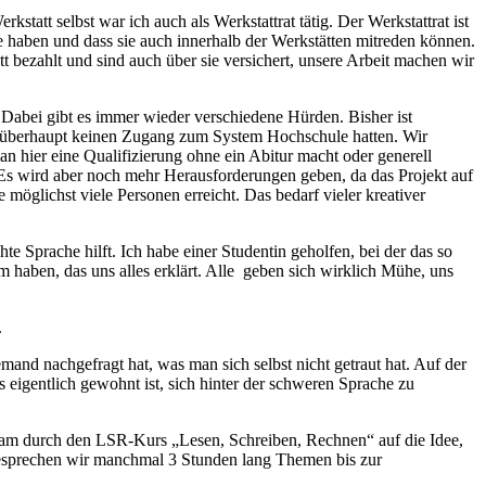
statt selbst war ich auch als Werkstattrat tätig. Der Werkstattrat ist
me haben und dass sie auch innerhalb der Werkstätten mitreden können.
 bezahlt und sind auch über sie versichert, unsere Arbeit machen wir
Dabei gibt es immer wieder verschiedene Hürden. Bisher ist
er überhaupt keinen Zugang zum System Hochschule hatten. Wir
 hier eine Qualifizierung ohne ein Abitur macht oder generell
. Es wird aber noch mehr Herausforderungen geben, da das Projekt auf
 möglichst viele Personen erreicht. Das bedarf vieler kreativer
e Sprache hilft. Ich habe einer Studentin geholfen, bei der das so
m haben, das uns alles erklärt. Alle geben sich wirklich Mühe, uns
.
nd nachgefragt hat, was man sich selbst nicht getraut hat. Auf der
s eigentlich gewohnt ist, sich hinter der schweren Sprache zu
 kam durch den LSR-Kurs „Lesen, Schreiben, Rechnen“ auf die Idee,
besprechen wir manchmal 3 Stunden lang Themen bis zur