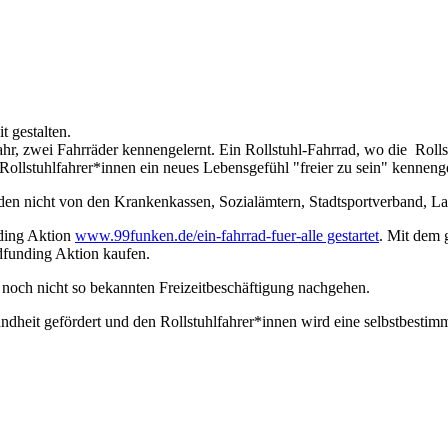
 gestalten.
Jahr, zwei Fahrräder kennengelernt. Ein Rollstuhl-Fahrrad, wo die R
ollstuhlfahrer*innen ein neues Lebensgefühl "freier zu sein" kennenge
rden nicht von den Krankenkassen, Sozialämtern, Stadtsportverband, La
nding Aktion
www.99funken.de/ein-fahrrad-fuer-alle gestartet
. Mit dem 
dfunding Aktion kaufen.
r noch nicht so bekannten Freizeitbeschäftigung nachgehen.
dheit gefördert und den Rollstuhlfahrer*innen wird eine selbstbestim