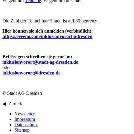
Es geht um
Teilhabe
. Es geht um uns alle.
Die Zahl der Teilnehmer*innen ist auf 80 begrenzt.
Hier können sie sich anmelden (verbindlich):
https://eveeno.com/inklusionvorortindresden
Bei Fragen schreiben sie gerne an:
inklusionvorort@stadt-ag-dresden.de
oder
inklusionvorort@dresden.de
© Stadt AG Dresden
◀ Zurück
Newsletter
Impressum
Datenschutz
Sitemap