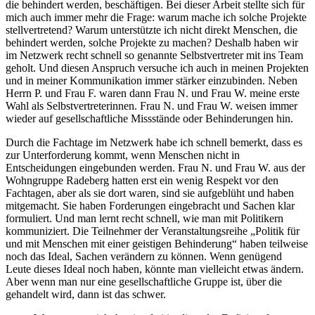
die behindert werden, beschäftigen. Bei dieser Arbeit stellte sich für
mich auch immer mehr die Frage: warum mache ich solche Projekte
stellvertretend? Warum unterstützte ich nicht direkt Menschen, die
behindert werden, solche Projekte zu machen? Deshalb haben wir
im Netzwerk recht schnell so genannte Selbstvertreter mit ins Team
geholt. Und diesen Anspruch versuche ich auch in meinen Projekten
und in meiner Kommunikation immer stärker einzubinden. Neben
Herrn P. und Frau F. waren dann Frau N. und Frau W. meine erste
Wahl als Selbstvertreterinnen. Frau N. und Frau W. weisen immer
wieder auf gesellschaftliche Missstände oder Behinderungen hin.
Durch die Fachtage im Netzwerk habe ich schnell bemerkt, dass es
zur Unterforderung kommt, wenn Menschen nicht in
Entscheidungen eingebunden werden. Frau N. und Frau W. aus der
Wohngruppe Radeberg hatten erst ein wenig Respekt vor den
Fachtagen, aber als sie dort waren, sind sie aufgeblüht und haben
mitgemacht. Sie haben Forderungen eingebracht und Sachen klar
formuliert. Und man lernt recht schnell, wie man mit Politikern
kommuniziert. Die Teilnehmer der Veranstaltungsreihe „Politik für
und mit Menschen mit einer geistigen Behinderung“ haben teilweise
noch das Ideal, Sachen verändern zu können. Wenn genügend
Leute dieses Ideal noch haben, könnte man vielleicht etwas ändern.
Aber wenn man nur eine gesellschaftliche Gruppe ist, über die
gehandelt wird, dann ist das schwer.