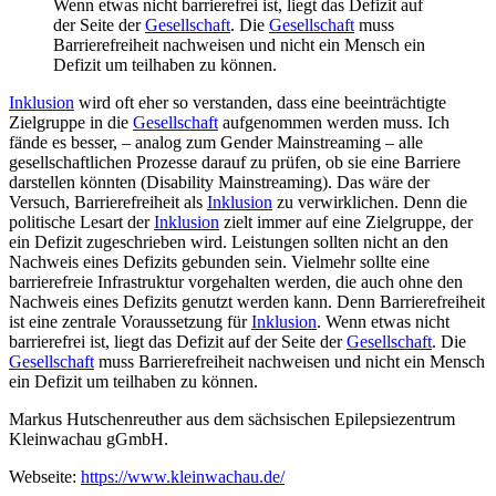
Wenn etwas nicht barrierefrei ist, liegt das Defizit auf
der Seite der
Gesellschaft
. Die
Gesellschaft
muss
Barrierefreiheit nachweisen und nicht ein Mensch ein
Defizit um teilhaben zu können.
Inklusion
wird oft eher so verstanden, dass eine beeinträchtigte
Zielgruppe in die
Gesellschaft
aufgenommen werden muss. Ich
fände es besser, – analog zum Gender Mainstreaming – alle
gesellschaftlichen Prozesse darauf zu prüfen, ob sie eine Barriere
darstellen könnten (Disability Mainstreaming). Das wäre der
Versuch, Barrierefreiheit als
Inklusion
zu verwirklichen. Denn die
politische Lesart der
Inklusion
zielt immer auf eine Zielgruppe, der
ein Defizit zugeschrieben wird. Leistungen sollten nicht an den
Nachweis eines Defizits gebunden sein. Vielmehr sollte eine
barrierefreie Infrastruktur vorgehalten werden, die auch ohne den
Nachweis eines Defizits genutzt werden kann. Denn Barrierefreiheit
ist eine zentrale Voraussetzung für
Inklusion
. Wenn etwas nicht
barrierefrei ist, liegt das Defizit auf der Seite der
Gesellschaft
. Die
Gesellschaft
muss Barrierefreiheit nachweisen und nicht ein Mensch
ein Defizit um teilhaben zu können.
Markus Hutschenreuther aus dem sächsischen Epilepsiezentrum
Kleinwachau gGmbH.
Webseite:
https://www.kleinwachau.de/