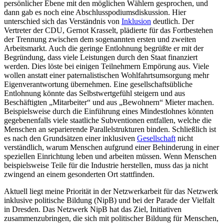
persönlicher Ebene mit den möglichen Wählern gesprochen, und
dann gab es noch eine Abschlusspodiumsdiskussion. Hier
unterschied sich das Verständnis von
Inklusion
deutlich. Der
Vertreter der CDU, Gernot Krasselt, plädierte für das Fortbestehen
der Trennung zwischen dem sogenannten ersten und zweiten
Arbeitsmarkt. Auch die geringe Entlohnung begrüßte er mit der
Begründung, dass viele Leistungen durch den Staat finanziert
werden. Dies löste bei einigen Teilnehmern Empörung aus. Viele
wollen anstatt einer paternalistischen Wohlfahrtsumsorgung mehr
Eigenverantwortung übernehmen. Eine gesellschaftsübliche
Entlohnung könnte das Selbstwertgefühl steigern und aus
Beschäftigten „Mitarbeiter“ und aus „Bewohnern“ Mieter machen.
Beispielsweise durch die Einführung eines Mindestlohnes könnten
gegebenenfalls viele staatliche Subventionen entfallen, welche die
Menschen an separierende Parallelstrukturen binden. Schließlich ist
es nach den Grundsätzen einer inklusiven
Gesellschaft
nicht
verständlich, warum Menschen aufgrund einer Behinderung in einer
speziellen Einrichtung leben und arbeiten müssen. Wenn Menschen
beispielsweise Teile für die Industrie herstellen, muss das ja nicht
zwingend an einem gesonderten Ort stattfinden.
Aktuell liegt meine Priorität in der Netzwerkarbeit für das Netzwerk
inklusive politische Bildung (NipB) und bei der Parade der Vielfalt
in Dresden. Das Netzwerk NipB hat das Ziel, Initiativen
zusammenzubringen, die sich mit politischer Bildung für Menschen,