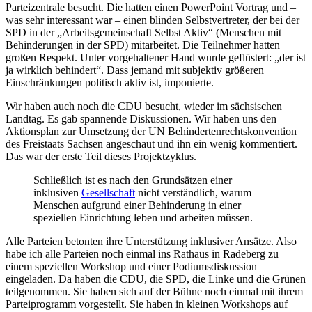
Parteizentrale besucht. Die hatten einen PowerPoint Vortrag und –
was sehr interessant war – einen blinden Selbstvertreter, der bei der
SPD in der „Arbeitsgemeinschaft Selbst Aktiv“ (Menschen mit
Behinderungen in der SPD) mitarbeitet. Die Teilnehmer hatten
großen Respekt. Unter vorgehaltener Hand wurde geflüstert: „der ist
ja wirklich behindert“. Dass jemand mit subjektiv größeren
Einschränkungen politisch aktiv ist, imponierte.
Wir haben auch noch die CDU besucht, wieder im sächsischen
Landtag. Es gab spannende Diskussionen. Wir haben uns den
Aktionsplan zur Umsetzung der UN Behindertenrechtskonvention
des Freistaats Sachsen angeschaut und ihn ein wenig kommentiert.
Das war der erste Teil dieses Projektzyklus.
Schließlich ist es nach den Grundsätzen einer
inklusiven
Gesellschaft
nicht verständlich, warum
Menschen aufgrund einer Behinderung in einer
speziellen Einrichtung leben und arbeiten müssen.
Alle Parteien betonten ihre Unterstützung inklusiver Ansätze. Also
habe ich alle Parteien noch einmal ins Rathaus in Radeberg zu
einem speziellen Workshop und einer Podiumsdiskussion
eingeladen. Da haben die CDU, die SPD, die Linke und die Grünen
teilgenommen. Sie haben sich auf der Bühne noch einmal mit ihrem
Parteiprogramm vorgestellt. Sie haben in kleinen Workshops auf