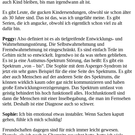
auch Kind bleiben, bis man irgendwann alt ist.
Es gibt Leute, die gucken Kindersendungen, obwohl sie schon älter
als 30 Jahre sind. Das ist das, was ich ungefähr meine. Es gibt
Serien, die ich angucke, obwohl ich eigentlich schon viel zu alt
dafür bin.
Peggy:
Also definiert ist es als tiefgreifende Entwicklungs- und
Wahrnehmungsstörung. Die Selbstwahrnehmung und
Fremdwahrnehmung ist eingeschränkt. Es sind einfach Teile im
Gehirn nicht so entwickelt. Irgendwo ist da was stehen geblieben.
Es ist ja eine Autismus-Spektrum Störung, das heißt: Es gibt ein
Spektrum „von – bis“. Die Sophie mit dem Asperger-Syndrom ist
jetzt ein sehr gutes Beispiel für die eine Seite des Spektrums. Es gibt
aber auch Menschen auf der anderen Seite des Spektrums, die
können wirklich kaum oder gar nicht kommunizieren und haben
große Entwicklungsverzögerungen. Das Spektrum umfasst von
geistig behindert bis hoch funktionell alles. Hochfunktionell sind
dann die Menschen mit einer Inselbegabung, die man im Fernsehen
sieht. Deshalb ist eine Diagnose auch so schwer.
Sophie:
Ich bin emotional etwas instabiler. Wenn Sachen kaputt
gehen, fühle ich mich schuldig!
Freundschaften dagegen sind für mich immer leicht gewesen.