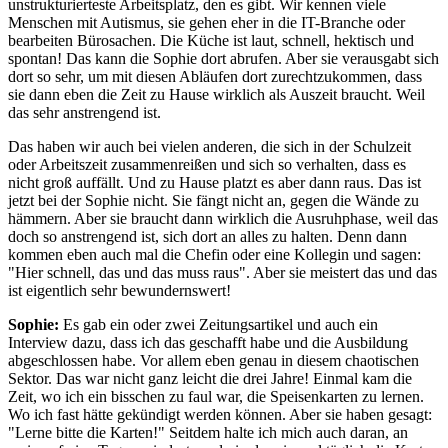
unstrukturierteste Arbeitsplatz, den es gibt. Wir kennen viele
Menschen mit Autismus, sie gehen eher in die IT-Branche oder
bearbeiten Bürosachen. Die Küche ist laut, schnell, hektisch und
spontan! Das kann die Sophie dort abrufen. Aber sie verausgabt sich
dort so sehr, um mit diesen Abläufen dort zurechtzukommen, dass
sie dann eben die Zeit zu Hause wirklich als Auszeit braucht. Weil
das sehr anstrengend ist.
Das haben wir auch bei vielen anderen, die sich in der Schulzeit
oder Arbeitszeit zusammenreißen und sich so verhalten, dass es
nicht groß auffällt. Und zu Hause platzt es aber dann raus. Das ist
jetzt bei der Sophie nicht. Sie fängt nicht an, gegen die Wände zu
hämmern. Aber sie braucht dann wirklich die Ausruhphase, weil das
doch so anstrengend ist, sich dort an alles zu halten. Denn dann
kommen eben auch mal die Chefin oder eine Kollegin und sagen:
"Hier schnell, das und das muss raus". Aber sie meistert das und das
ist eigentlich sehr bewundernswert!
Sophie:
Es gab ein oder zwei Zeitungsartikel und auch ein
Interview dazu, dass ich das geschafft habe und die Ausbildung
abgeschlossen habe. Vor allem eben genau in diesem chaotischen
Sektor. Das war nicht ganz leicht die drei Jahre! Einmal kam die
Zeit, wo ich ein bisschen zu faul war, die Speisenkarten zu lernen.
Wo ich fast hätte gekündigt werden können. Aber sie haben gesagt:
"Lerne bitte die Karten!" Seitdem halte ich mich auch daran, an