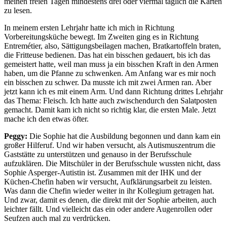
meinen freien Tagen mindestens drei oder viermal täglich die Karten
zu lesen.
In meinem ersten Lehrjahr hatte ich mich in Richtung
Vorbereitungsküche bewegt. Im Zweiten ging es in Richtung
Entremétier, also, Sättigungsbeilagen machen, Bratkartoffeln braten,
die Fritteuse bedienen. Das hat ein bisschen gedauert, bis ich das
gemeistert hatte, weil man muss ja ein bisschen Kraft in den Armen
haben, um die Pfanne zu schwenken. Am Anfang war es mir noch
ein bisschen zu schwer. Da musste ich mit zwei Armen ran. Aber
jetzt kann ich es mit einem Arm. Und dann Richtung drittes Lehrjahr
das Thema: Fleisch. Ich hatte auch zwischendurch den Salatposten
gemacht. Damit kam ich nicht so richtig klar, die ersten Male. Jetzt
mache ich den etwas öfter.
Peggy:
Die Sophie hat die Ausbildung begonnen und dann kam ein
großer Hilferuf. Und wir haben versucht, als Autismuszentrum die
Gaststätte zu unterstützen und genauso in der Berufsschule
aufzuklären. Die Mitschüler in der Berufsschule wussten nicht, dass
Sophie Asperger-Autistin ist. Zusammen mit der IHK und der
Küchen-Chefin haben wir versucht, Aufklärungsarbeit zu leisten.
Was dann die Chefin wieder weiter in ihr Kollegium getragen hat.
Und zwar, damit es denen, die direkt mit der Sophie arbeiten, auch
leichter fällt. Und vielleicht das ein oder andere Augenrollen oder
Seufzen auch mal zu verdrücken.