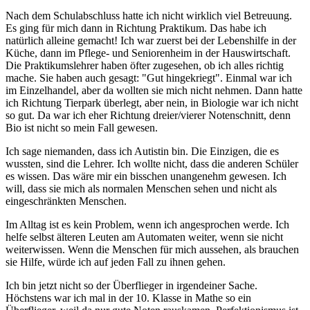
Nach dem Schulabschluss hatte ich nicht wirklich viel Betreuung.
Es ging für mich dann in Richtung Praktikum. Das habe ich
natürlich alleine gemacht! Ich war zuerst bei der Lebenshilfe in der
Küche, dann im Pflege- und Seniorenheim in der Hauswirtschaft.
Die Praktikumslehrer haben öfter zugesehen, ob ich alles richtig
mache. Sie haben auch gesagt: "Gut hingekriegt". Einmal war ich
im Einzelhandel, aber da wollten sie mich nicht nehmen. Dann hatte
ich Richtung Tierpark überlegt, aber nein, in Biologie war ich nicht
so gut. Da war ich eher Richtung dreier/vierer Notenschnitt, denn
Bio ist nicht so mein Fall gewesen.
Ich sage niemanden, dass ich Autistin bin. Die Einzigen, die es
wussten, sind die Lehrer. Ich wollte nicht, dass die anderen Schüler
es wissen. Das wäre mir ein bisschen unangenehm gewesen. Ich
will, dass sie mich als normalen Menschen sehen und nicht als
eingeschränkten Menschen.
Im Alltag ist es kein Problem, wenn ich angesprochen werde. Ich
helfe selbst älteren Leuten am Automaten weiter, wenn sie nicht
weiterwissen. Wenn die Menschen für mich aussehen, als brauchen
sie Hilfe, würde ich auf jeden Fall zu ihnen gehen.
Ich bin jetzt nicht so der Überflieger in irgendeiner Sache.
Höchstens war ich mal in der 10. Klasse in Mathe so ein