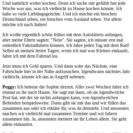
Und natürlich weiter kochen. Denn ich suche mir gefühlt fast jede
Woche was aus, was ich vielleicht zu Hause kochen könnte. Ich
habe so viele Lieblingsgerichte. Und ich möchte ein bisschen
Deutschland sehen, ein bisschen vom Ausland sehen. Vor allem
möchte ich nach Italien!
Ich wollte eigentlich schön früher mit dem Autofahren anfangen,
aber meine Eltern sagten: "Nein". Sie sagten, ich müsste erst mal
ordentlich Fahrradfahren können. Ich fahre jeden Tag mit dem Rad!
Selbst an meinen freien Tagen, wenn ich mal was Kleines einkaufe,
fahre ich mit dem Fahrrad los.
Jetzt muss ich Geld sparen. Und dann wäre das Nächste, eine
Fahrschule hier in der Nähe aufzusuchen. Irgendwann nächstes Jahr
vielleicht, könnte ich das in Angriff nehmen.
Peggy:
Ich betreue die Sophie derzeit. Aller zwei Wochen fahre ich
einmal zu ihr nach Hause. Sie sagt mir dann, ob sie irgendwelche
Post hat, mit der sie nichts anfangen kann, von irgendwelchen
Behörden beispielsweise. Dann gibt sie mir das und wir füllen das
zusammen aus oder ich erkläre ihr, was da drinsteht. Und ansonsten
machen wir vielleicht mal zusammen Termine und wir fahren
zusammen hin. Ja, ansonsten meistert sie ihr Leben allein. Sie geht
allein einkaufen.