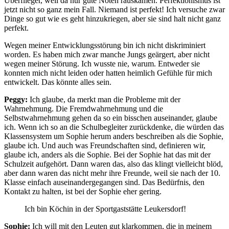
Überflieger, weil da nur gute Noten rauskamen. Perfektionismus ist
jetzt nicht so ganz mein Fall. Niemand ist perfekt! Ich versuche zwar
Dinge so gut wie es geht hinzukriegen, aber sie sind halt nicht ganz
perfekt.
Wegen meiner Entwicklungsstörung bin ich nicht diskriminiert
worden. Es haben mich zwar manche Jungs geärgert, aber nicht
wegen meiner Störung. Ich wusste nie, warum. Entweder sie
konnten mich nicht leiden oder hatten heimlich Gefühle für mich
entwickelt. Das könnte alles sein.
Peggy:
Ich glaube, da merkt man die Probleme mit der
Wahrnehmung. Die Fremdwahrnehmung und die
Selbstwahrnehmung gehen da so ein bisschen auseinander, glaube
ich. Wenn ich so an die Schulbegleiter zurückdenke, die würden das
Klassensystem um Sophie herum anders beschreiben als die Sophie,
glaube ich. Und auch was Freundschaften sind, definieren wir,
glaube ich, anders als die Sophie. Bei der Sophie hat das mit der
Schulzeit aufgehört. Dann waren das, also das klingt vielleicht blöd,
aber dann waren das nicht mehr ihre Freunde, weil sie nach der 10.
Klasse einfach auseinandergegangen sind. Das Bedürfnis, den
Kontakt zu halten, ist bei der Sophie eher gering.
Ich bin Köchin in der Sportgaststätte Leukersdorf!
Sophie:
Ich will mit den Leuten gut klarkommen, die in meinem